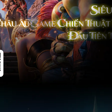
 Chiến
m Cực