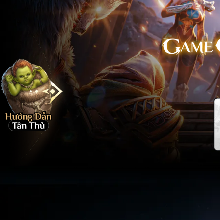
Đại Chiến G
Điệu
Huyền Thoạ
Bóng Đá