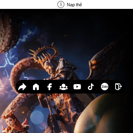
Nạp thẻ
 Anh
n Tanks
Hóa X
aia
ng Kỳ