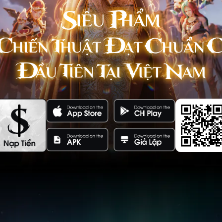
iai
Thiên Mệnh
Liên Minh
Đăng Tiên
Hạm: Ta
i