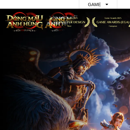
GAME
Dòng Máu 
Hùng
Hồi Ức Kiế
Nhất Niệm 
Dao
Thần Ma: 
Quốc Xuất 
Cổ Điển - 
Địa AFK