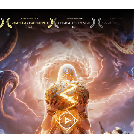
Anh
Vườn Hoa Hạnh
Vận Mệnh
Phúc
Hùng
Phong Ma Tam
m Thế
Đại Chiế
Quốc
Tiêu
Đội Hình Tối
Mã Tiến 
Thượng
Tam
Vương Quốc
Mật Mã G
Chinh
Ánh Sáng
Thánh
Song Hành -
Đấu Trườ
Thánh Địa AFK
Lạ