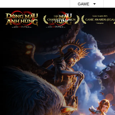
GAME
Dòng Máu 
Hùng
Hồi Ức Kiế
Nhất Niệm 
Dao
Thần Ma: 
Quốc Xuất 
Cổ Điển - 
Địa AFK