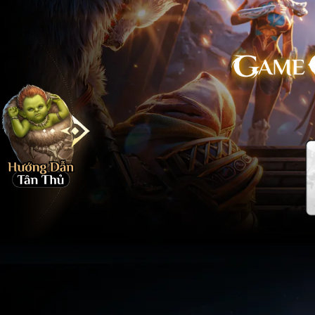
Đại Chiến G
Điệu
Huyền Thoạ
Bóng Đá