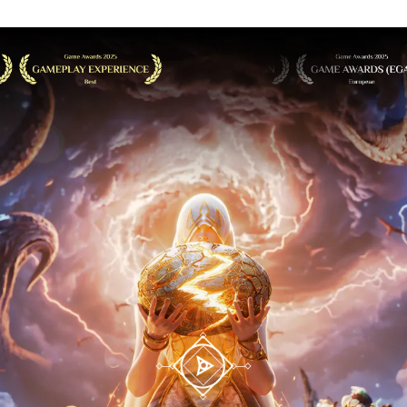
Anh
Vườn Hoa Hạnh
Vận Mệnh
Phúc
Hùng
Phong Ma Tam
m Thế
Đại Chiế
Quốc
Tiêu
Đội Hình Tối
Mã Tiến 
Thượng
Tam
Vương Quốc
Mật Mã G
Chinh
Ánh Sáng
Thánh
Song Hành -
Đấu Trườ
Thánh Địa AFK
Lạ