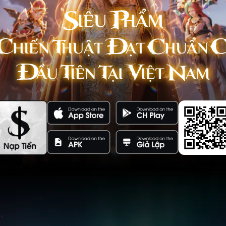
iai
Thiên Mệnh
Liên Minh
Đăng Tiên
Hạm: Ta
i