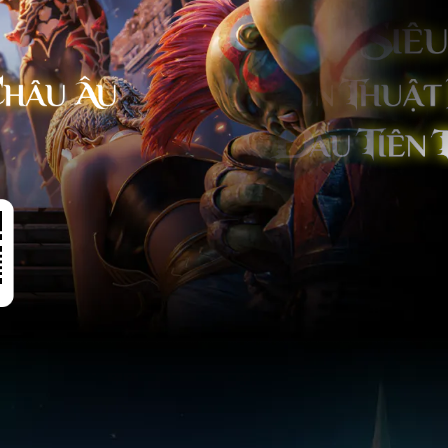
 Chiến
m Cực