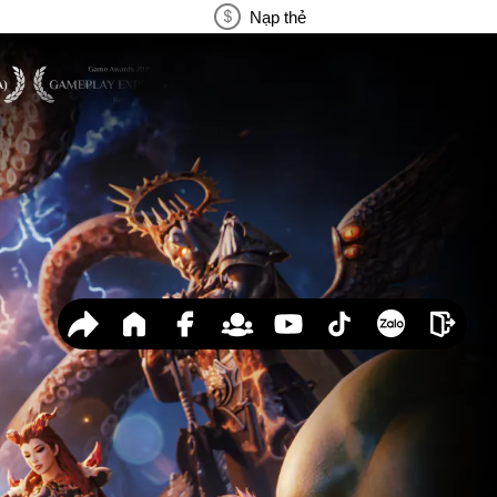
Nạp thẻ
 Anh
n Tanks
Hóa X
aia
ng Kỳ