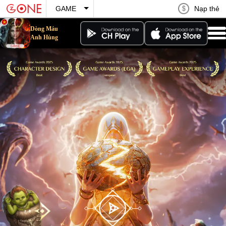
Nạp thẻ
GAME
Dòng Máu
Dòng Máu Anh Hùng
Anh Hùng
Vườn Hoa Hạnh Phúc
Vận Mệnh Anh Hùng
Hồi Ức Kiếm Thế
Phong Ma Tam Quốc