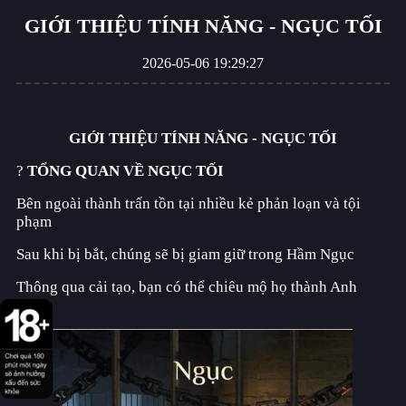
GIỚI THIỆU TÍNH NĂNG - NGỤC TỐI
Mật Mã Gaia
2026-05-06 19:29:27
Cổ Điển - Thánh Địa AFK
GIỚI THIỆU TÍNH NĂNG - NGỤC TỐI
?
TỔNG QUAN VỀ NGỤC TỐI
Song Hành - Thánh Địa AFK
Bên ngoài thành trấn tồn tại nhiều kẻ phản loạn và tội
phạm
Sau khi bị bắt, chúng sẽ bị giam giữ trong Hầm Ngục
Đấu Trường Kỳ Lạ
Thông qua cải tạo, bạn có thể chiêu mộ họ thành Anh
Hùng
Đại Chiến Giai Điệu