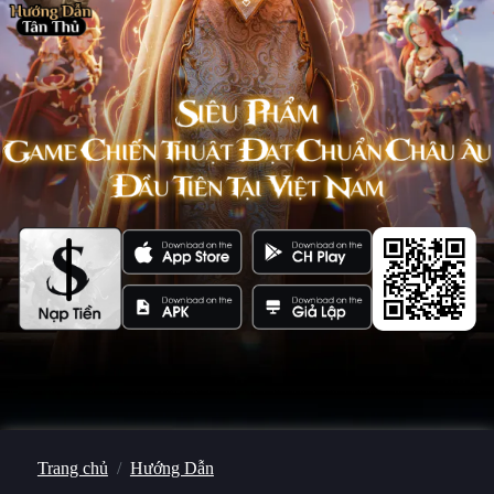
Đại Chiến Tanks
Nhất Niệm Tiêu Dao
Đội Hình Tối Thượng
Mã Tiến Hóa X
Thần Ma: Tam Quốc Xuất Chinh
Trang chủ
Hướng Dẫn
Vương Quốc Ánh Sáng