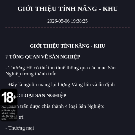
GIỚI THIỆU TÍNH NĂNG - KHU
Mật Mã Gaia
2026-05-06 19:38:25
Cổ Điển - Thánh Địa AFK
GIỚI THIỆU TÍNH NĂNG - KHU
?
TỔNG QUAN VỀ SẢN NGHIỆP
Song Hành - Thánh Địa AFK
- Thượng Hộ có thể thu thuế thông qua các mục Sản
Nghiệp trong thành trấn
- Đây là nguồn mang lại lượng Vàng lớn và ổn định
Đấu Trường Kỳ Lạ
?️
CÁC LOẠI SẢN NGHIỆP
Thành trấn được chia thành 4 loại Sản Nghiệp:
Đại Chiến Giai Điệu
- Giải trí
- Thương mại