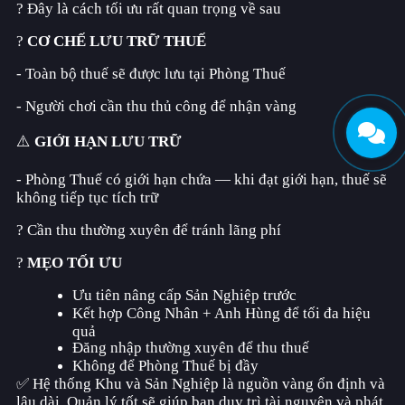
? Đây là cách tối ưu rất quan trọng về sau
?
CƠ CHẾ LƯU TRỮ THUẾ
- Toàn bộ thuế sẽ được lưu tại Phòng Thuế
- Người chơi cần thu thủ công để nhận vàng
⚠️
GIỚI HẠN LƯU TRỮ
- Phòng Thuế có giới hạn chứa — khi đạt giới hạn, thuế sẽ
không tiếp tục tích trữ
? Cần thu thường xuyên để tránh lãng phí
?
MẸO TỐI ƯU
Ưu tiên nâng cấp Sản Nghiệp trước
Kết hợp Công Nhân + Anh Hùng để tối đa hiệu
quả
Đăng nhập thường xuyên để thu thuế
Không để Phòng Thuế bị đầy
✅ Hệ thống Khu và Sản Nghiệp là nguồn vàng ổn định và
lâu dài. Quản lý tốt sẽ giúp bạn duy trì tài nguyên và phát