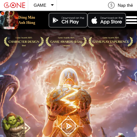
Nạp thẻ
GAME
Dòng Máu
Dòng Máu Anh Hùng
Anh Hùng
Vườn Hoa Hạnh Phúc
Vận Mệnh Anh Hùng
Hồi Ức Kiếm Thế
Phong Ma Tam Quốc