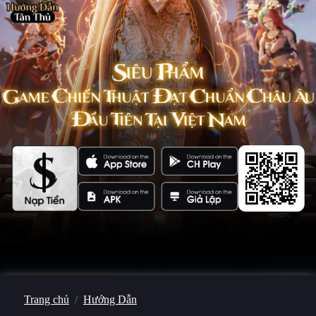
Đại Chiến Tanks
Nhất Niệm Tiêu Dao
Đội Hình Tối Thượng
Mã Tiến Hóa X
Thần Ma: Tam Quốc Xuất Chinh
Trang chủ
Hướng Dẫn
Vương Quốc Ánh Sáng